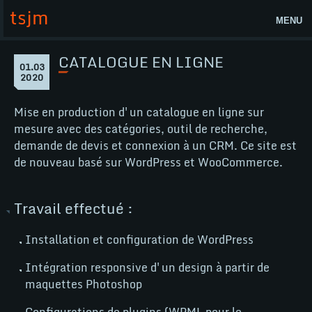
Aller
tsjm
au
MENU
contenu
Accueil
CATALOGUE EN LIGNE
Page
01.03
Catalogue
1
2020
Actualités
en
mars
2020
ligne
Lab
Mise en production d'un catalogue en ligne sur
mesure avec des catégories, outil de recherche,
tsjm
demande de devis et connexion à un CRM. Ce site est
Contact
de nouveau basé sur WordPress et WooCommerce.
Nos compétences
Travail effectué :
WordPress
Installation et configuration de WordPress
WooCommerce
Intégration responsive d'un design à partir de
@
maquettes Photoshop
Configurations de plugins (WPML pour le