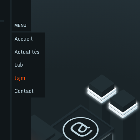
MENU
Menu
principal
Accueil
Actualités
Lab
tsjm
Contact
Nos compétences
@
WordPress
tsjm
WooCommerce