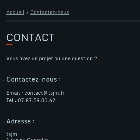
Aller
au
Accueil
Contactez-nous
contenu
CONTACT
Page
Contactez-
nous
Vous avez un projet ou une question ?
Contactez-nous :
Email :
contact@tsjm.fr
Tel :
07.87.59.00.62
Adresse :
tsjm
1 rue du Guesclin