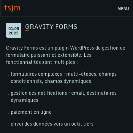
Aller
tsjm
au
MENU
contenu
Accueil
GRAVITY FORMS
Page
01.05
Gravity
1
2025
Actualités
Forms
mai
2025
Lab
Gravity Forms est un plugin WordPress de gestion de
formulaire puissant et extensible. Les
tsjm
fonctionnalités sont multiples :
Contact
formulaires complexes : multi-étapes, champs
conditionnels, champs dynamiques
Nos compétences
gestion des notifications : email, destinataires
WordPress
dynamiques
WooCommerce
paiement en ligne
@
envoi des données vers un outil tiers