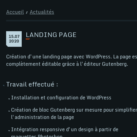
Aller
au
Accueil
Actualités
contenu
LANDING PAGE
Page
15.07
Landing
15
2020
page
juillet
2020
Création d'une landing page avec WordPress. La page e
complètement éditable grâce à l'éditeur Gutenberg.
Travail effectué :
Installation et configuration de WordPress
Création de bloc Gutenberg sur mesure pour simplifie
l'administration de la page
Intégration responsive d'un design à partir de
maquettes Photoshop