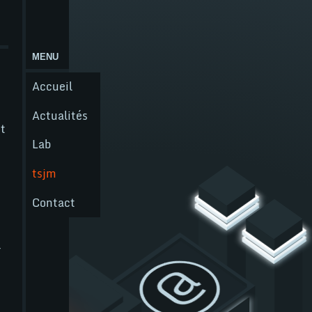
MENU
Menu
principal
Accueil
Actualités
st
Lab
tsjm
Contact
Nos compétences
r
@
WordPress
tsjm
WooCommerce