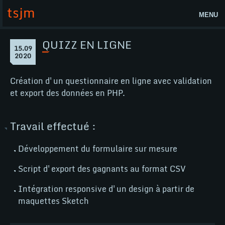
Aller
tsjm
au
MENU
contenu
Accueil
QUIZZ EN LIGNE
Page
15.09
Quizz
15
2020
Actualités
en
septembre
2020
ligne
Lab
Création d'un questionnaire en ligne avec validation
et export des données en PHP.
tsjm
Contact
Travail effectué :
Nos compétences
Développement du formulaire sur mesure
WordPress
Script d'export des gagnants au format CSV
WooCommerce
Intégration responsive d'un design à partir de
maquettes Sketch
@