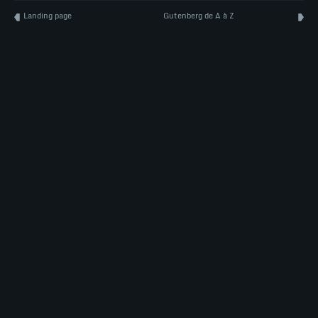
tsjm
Landing page
Gutenberg de A à Z
tsjm
Woo
Wordpress
NEWS