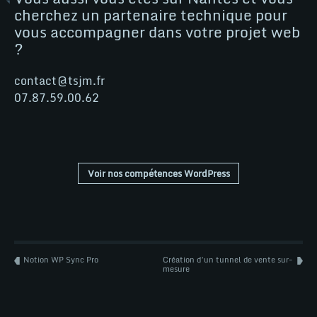
tsjm
cherchez un partenaire technique pour
vous accompagner dans votre projet web
?
tsjm
Woo
contact@tsjm.fr
07.87.59.00.62
Wordpress
Voir nos compétences WordPress
NEWS
Notion WP Sync Pro
Création d’un tunnel de vente sur-
mesure