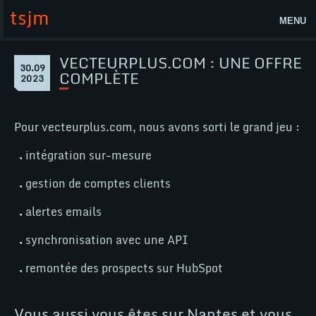
Aller
tsjm
au
MENU
contenu
Accueil
VECTEURPLUS.COM : UNE OFFRE
Page
30.09
vecteurplus.com
COMPLÈTE
30
2023
Actualités
:
septembre
2023
une
Lab
offre
Pour vecteurplus.com, nous avons sorti le grand jeu :
complète
tsjm
intégration sur-mesure
Contact
gestion de comptes clients
Nos compétences
alertes emails
WordPress
synchronisation avec une API
WooCommerce
remontée des prospects sur HubSpot
@
Vous aussi vous êtes sur Nantes et vous