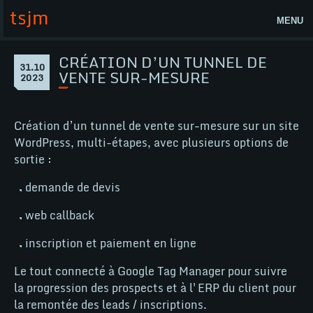
Aller
tsjm
au
MENU
contenu
Accueil
CRÉATION D’UN TUNNEL DE
Page
31.10
Création
VENTE SUR-MESURE
31
2023
Actualités
d’un
octobre
2023
tunnel
Lab
de
Création d’un tunnel de vente sur-mesure sur un site
vente
tsjm
sur-
WordPress, multi-étapes, avec plusieurs options de
mesure
sortie :
Contact
demande de devis
Nos compétences
web callback
WordPress
inscription et paiement en ligne
WooCommerce
Le tout connecté à Google Tag Manager pour suivre
@
la progression des prospects et à l'ERP du client pour
la remontée des leads / inscriptions.