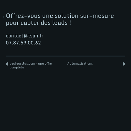
tsjm
Offrez-vous une solution sur-mesure
tsjm
Woo
pour capter des leads !
contact@tsjm.fr
07.87.59.00.62
Wordpress
vecteurplus.com : une offre
Automatisations
complète
NEWS