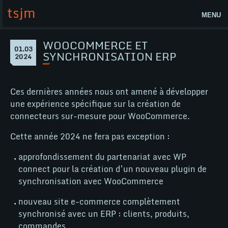
Aller
tsjm
au
MENU
contenu
Accueil
WOOCOMMERCE ET
Page
01.03
WooCommerce
SYNCHRONISATION ERP
1
2024
Actualités
et
mars
2024
synchronisation
Lab
ERP
Ces dernières années nous ont amené à développer
tsjm
une expérience spécifique sur la création de
connecteurs sur-mesure pour WooCommerce.
Contact
Cette année 2024 ne fera pas exception :
Nos compétences
approfondissement du partenariat avec WP
WordPress
connect pour la création d’un nouveau plugin de
synchronisation avec WooCommerce
WooCommerce
nouveau site e-commerce complètement
@
synchronisé avec un ERP : clients, produits,
commandes...