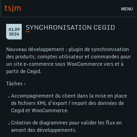
Aller
tsjm
au
MENU
contenu
Accueil
SYNCHRONISATION CEGID
Page
01.09
Synchronisation
1
2024
Actualités
Cegid
septembre
2024
Lab
Nouveau développement : plugin de synchronisation
des produits, comptes utilisateur et commandes pour
tsjm
un site e-commerce sous WooCommerce vers et à
Contact
partir de Cegid.
Tâches :
Nos compétences
Accompagnement du client dans la mise en place
WordPress
de fichiers XML d’export / import des données de
WooCommerce
Cegid et WooCommerce.
Création de diagrammes pour valider les flux en
amont des développements.